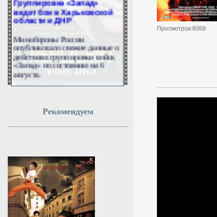
ведет бои в Харьковской
области и ДНР
Просмотров:8068
Минобороны России
опубликовало свежие данные о
действиях группировки войск
«Запад» по состоянию на 6
августа.
6 августа 2026г.
11:49:07
Рекомендуем
В Якутии продолжается
ремонт аэродромной
инфраструктуры
аэропорта Хандыга
Сейчас проводится замена
светосигнального
оборудования.
6 августа 2026г.
11:48:28