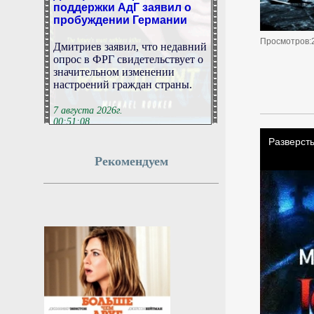
пробуждении Германии
Дмитриев заявил, что недавний
Просмотров:
опрос в ФРГ свидетельствует о
значительном изменении
настроений граждан страны.
7 августа 2026г.
00:51:08
Все реки и озёра Англии
Рекомендуем
признали загрязнёнными
химикатами
Ни одна река или озеро Англии
не смогли пройти проверку на
соответствие требованиям
хорошего химического
состояния. Все поверхностные
водоёмы страны загрязнены
токсичными веществами, а
полностью справиться с
последствиями британские