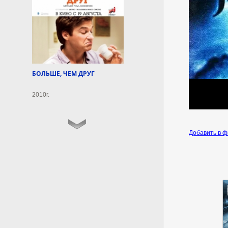
специалисты рассчитывают
лишь через десятилетия. Об
этом сообщает The Guardian со
ссылкой на данные Агентства
по охране окружающей среды.
7 августа 2026г.
00:50:17
БОЛЬШЕ, ЧЕМ ДРУГ
2010г.
Китай подтвердил
готовность сотрудничать
с США в военной сфере
Китай готов сотрудничать с
Добавить в 
Соединенными Штатами по
вопросам военной сферы, но
выступает решительно против
продажи Тайваню
американских вооружений. Об
этом заявил пресс-секретарь
китайского посольства в
Вашингтоне Лю Чан,
комментируя статью Politico о
невозможности заместителя