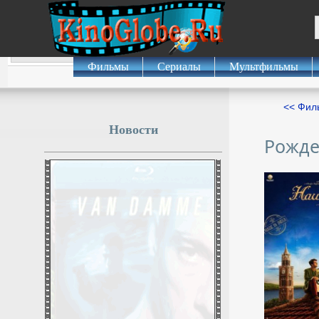
Фильмы
Сериалы
Мультфильмы
<< Фил
Новости
Рожде
Разведчик ВС РФ четыре