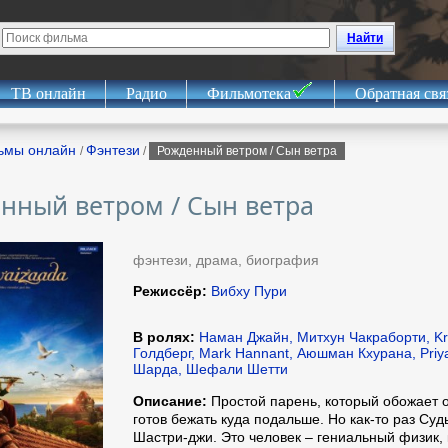
Найти
ТВ онлайн
Радио
Фильмотека
Обратная свя
ьмы онлайн
Фэнтези
/
/
Рожденный ветром / Сын ветра
нный ветром / Сын ветра
фэнтези, драма, биография
Режиссёр:
Вибху Пури
В ролях:
Наман Джайн, Митхун Чакраборти, K
Голдберг, Mark Hannant, Аюшман Кхурана, Priy
Шарда, Шефали Шетти
Описание:
Простой парень, который обожает о
готов бежать куда подальше. Но как-то раз Суд
Шастри-джи. Это человек – гениальный физик, 