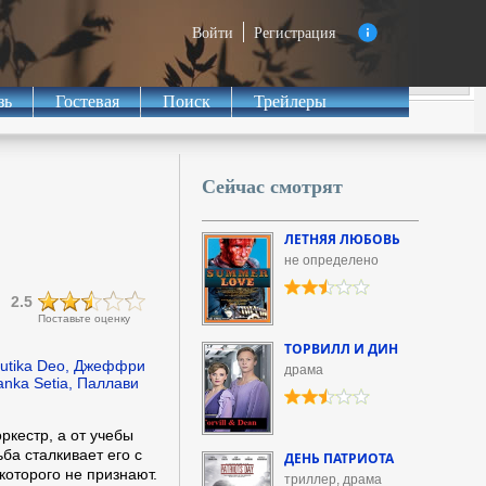
Войти
Регистрация
зь
Гостевая
Поиск
Трейлеры
Сейчас смотрят
ЛЕТНЯЯ ЛЮБОВЬ
не определено
2.5
Поставьте оценку
ТОРВИЛЛ И ДИН
rutika Deo, Джеффри
драма
anka Setia, Паллави
ркестр, а от учебы
ьба сталкивает его с
ДЕНЬ ПАТРИОТА
которого не признают.
триллер, драма