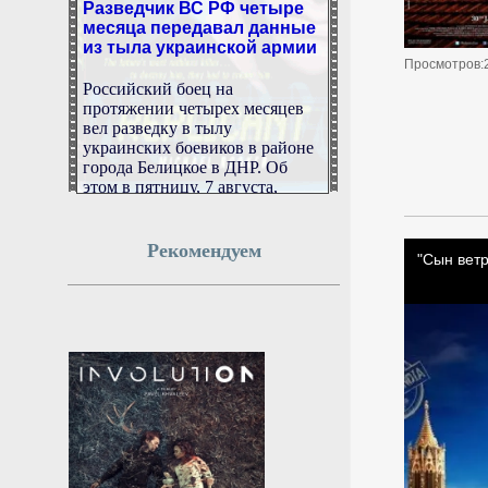
месяца передавал данные
из тыла украинской армии
Просмотров:
Российский боец на
протяжении четырех месяцев
вел разведку в тылу
украинских боевиков в районе
города Белицкое в ДНР. Об
этом в пятницу, 7 августа,
рассказал замкомандира
батальона Станислав Соловьев.
Рекомендуем
7 августа 2026г.
06:51:15
Лантратова помогла семье
погибшего участника СВО
получить выплаты
Омбудсмен Лантратова помогла
семье погибшего участника
СВО получить все выплаты.