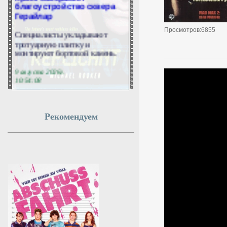
благоустройство сквера
Герайлар
Специалисты укладывают
Просмотров:6855
тротуарную плитку и
монтируют бортовой камень.
9 августа 2026г.
10:54:08
Россия и Словения
впервые за четыре года
Рекомендуем
обменялись посланиями
МОСКВА, 9 августа. /ТАСС/.
Председатели российского и
словенского парламентов
обменялись посланиями
впервые за четыре года. Об
этом заявил в интервью ТАСС
директор второго европейского
департамента МИД РФ Юрий
Пилипсон.