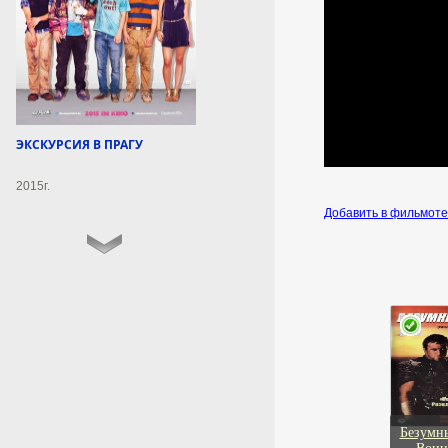
9 августа 2026г.
10:53:46
«КардиоПоезд» посетил
Шемуршинский округ
Чувашии
ЭКСКУРСИЯ В ПРАГУ
В состав бригады вошли два
невролога и кардиолог.
2015г.
9 августа 2026г.
Добавить в фильмот
10:53:07
ПВО сбила десять
управляемых авиабомб и
970 беспилотников ВСУ за
сутки
МОСКВА, 9 авг — РИА
Новости. Средства российской
ПВО за прошедшие сутки
сбили 10 управляемых
Безумн