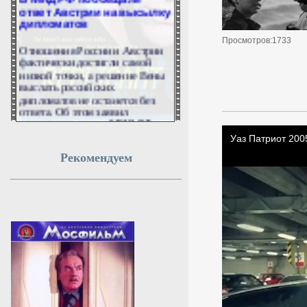
ответ Австрии на высылку
дипломатов
Просмотров:1733
Отношения России и Австрии
фактически достигли самой
низкой точки, а решение Вены
выслать российских
дипломатов не останется без
ответа. Об этом заявил
заместитель главы МИД РФ
Дмитрий Любинский в
интервью РИА «Новости».
Рекомендуем
6 августа 2026г.
04:49:06
Стало известно, какая
погода будет в Москве в
четверг
В четверг, 6 августа, в Москве
ожидается до плюс 32 градусов.
6 августа 2026г.