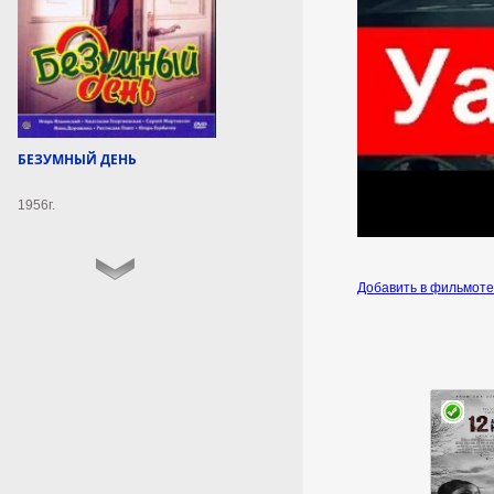
04:48:16
Синоптик рассказала,
ждать ли москвичам
возвращения жары в
августе
БЕЗУМНЫЙ ДЕНЬ
По словам заведующей
лабораторией Гидрометцентра
1956г.
Людмилы Паршиной,
среднесуточная температура в
столице постепенно
понижается.
Добавить в фильмот
6 августа 2026г.
04:48:15
Летчики, выжившие после
крушения самолета в
Приангарье,
эвакуированы