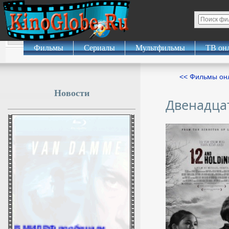
Фильмы
Сериалы
Мультфильмы
ТВ он
<< Фильмы о
Новости
Двенадца
В МИД РФ пообещали