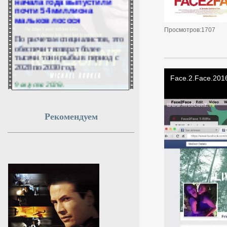
почти 54 миллиона
мальков лосося
Просмотров:1707
По расчетам специалистов, это
обеспечит возврат более
тысячи тонн рыбы в период с
2028 по 2030 год.
9 августа 2026г.
12:57:09
Рекомендуем
На юге Молдавии
прогремел взрыв:
полиция нашла обломки
БПЛА
В южной части Молдавии в
районе Штефан-Водэ
произошел мощный взрыв, в
результате которого началось
возгорание растительности.
9 августа 2026г.
12:54:52