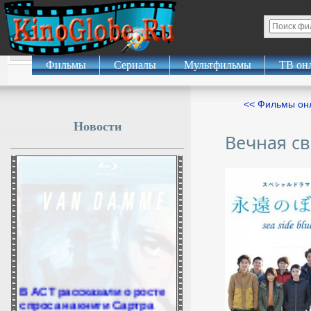
Фильмы
Сериалы
Мультфильмы
ТВ он
<< Фильмы о
Новости
Вечная св
В АСТ рассказали о росте
спроса на книги Сартра