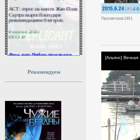
АСТ: спрос на книги Жан-Поля
Сартра вырос благодаря
рекомендациям блогеров.
Просмотров:1951
8 августа 2026г.
09:51:10
Фон дер Ляйен призвала
пресечь доходы РФ со
всех сторон
Рекомендуем
Председатель Еврокомиссии
Урсула фон дер Ляйен
положительно оценила
решение американского сената
одобрить законопроект о
введении ограничительных мер
в отношении России. Она
также выступила с призывом
лишить Москву
соответствующих доходов.
8 августа 2026г.