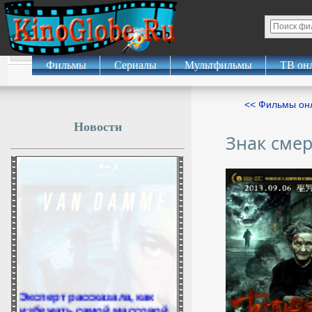
Фильмы
Сериалы
Мультфильмы
ТВ он
<< Фильмы о
Новости
Знак сме
Эксперт рассказала, как
избежать самой массовой