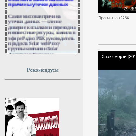
причины утечки данных
Самая массовая причина
утечки данных — слепое
Просмотров:2266
доверие к ссылкам и переход на
неизвестные ресурсы, заявила в
эфире Радио РБК руководитель
продукта Solar webProxy
группы компании Solar
Анастасия Хвещеник.
7 августа 2026г.
07:50:30
Рекомендуем
Пашинян: Сотрудничество
с ЕАЭС остаётся
приоритетом Армении
Армения продолжит линию на
углубление связей с
государствами Евразийского
экономического союза. Об этом
заявил премьер-министр
республики Никол Пашинян на