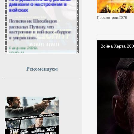
дивизии о настроении в
войсках
Полковник Шихабидов
Просмотров:2076
рассказал Путину, что
настроение в войсках «бодрое
и уверенное».
6 августа 2026г.
19:49:11
Волочкова заявила, что ее
Рекомендуем
дочь Ариадна «совершила
глупость», взяв фамилию
мужа
В 2025 году единственная дочь
балерины Анастасии
Волочковой Ариадна вышла
замуж за непубличного
молодого человека Никиту
Григоряна. Артистка заявила,
что девушка «совершила
глупость», когда поменяла