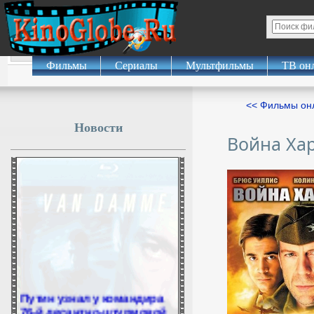
Фильмы
Сериалы
Мультфильмы
ТВ он
<< Фильмы о
Новости
Война Ха
Путин узнал у командира
76-й десантно-штурмовой