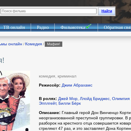
Найти
ТВ онлайн
Радио
Фильмотека
Обратная свя
ьмы онлайн
Комедия
/
/
Мафия!
!
комедия, криминал
Режиссёр:
Джим Абрахамс
В ролях:
Джей Мор, Ллойд Бриджес, Олимпия 
Эпплгейт, Билли Бёрк
Описание:
Главный герой Дон Винченцо Кортин
неорганизованной преступной группировки. В 
разборок на крестного отца совершается ковар
стреляют 47 раз, и это заставляет Дона Корти