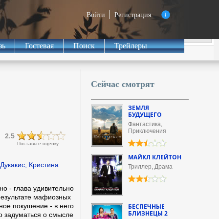
Войти
Регистрация
зь
Гостевая
Поиск
Трейлеры
Сейчас смотрят
ЗЕМЛЯ
БУДУЩЕГО
Фантастика,
Приключения
2.5
Поставьте оценку
МАЙКЛ КЛЕЙТОН
Дукакис, Кристина
Триллер, Драма
о - глава удивительно
результате мафиозных
ное покушение - в него
БЕСПЕЧНЫЕ
БЛИЗНЕЦЫ 2
но задуматься о смысле