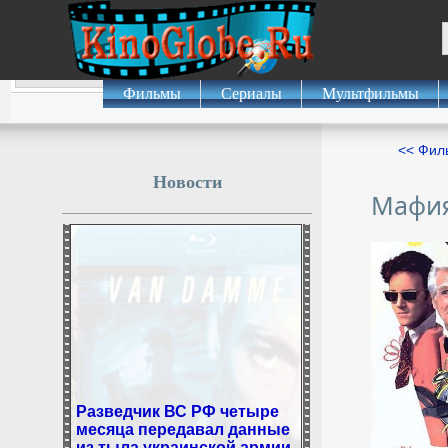
Фильмы
Сериалы
Мультфильмы
<< Фил
Новости
Мафия
Разведчик ВС РФ четыре
месяца передавал данные
из тыла украинской армии