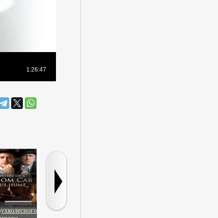
вухколесного
Афера по-
Джек
День счаст