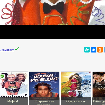
фильмотеку
Мафия!
Современные
Одержимость
Тайна д