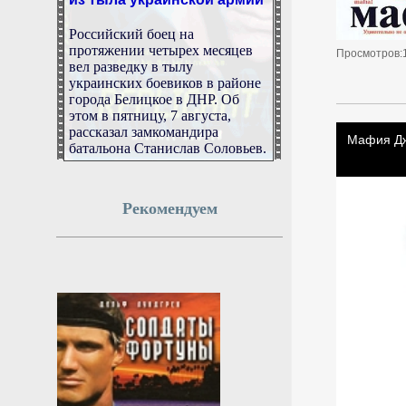
Российский боец на
протяжении четырех месяцев
Просмотров:
вел разведку в тылу
украинских боевиков в районе
города Белицкое в ДНР. Об
этом в пятницу, 7 августа,
рассказал замкомандира
батальона Станислав Соловьев.
7 августа 2026г.
06:51:15
Рекомендуем
Лантратова помогла семье
погибшего участника СВО
получить выплаты
Омбудсмен Лантратова помогла
семье погибшего участника
СВО получить все выплаты.
7 августа 2026г.
06:51:13