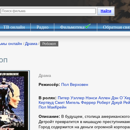
Найти
ТВ онлайн
Радио
Фильмотека
Обратная свя
ьмы онлайн
Драма
/
/
Робокоп
оп
Драма
Режиссёр:
Пол Верховен
В ролях:
Питер Уэллер Нэнси Аллен Дэн О`Хе
Кертвуд Смит Мигель Феррер Роберт Дукуй Ре
Пол МакКрейн
Описание:
В будущем, столица американского
Детройт превратится в кишащую преступникам
Город содержится на деньги огромной корпора