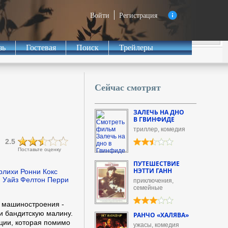
Войти
Регистрация
зь
Гостевая
Поиск
Трейлеры
Сейчас смотрят
ЗАЛЕЧЬ НА ДНО
В ГВИНФИДЕ
триллер, комедия
2.5
Поставьте оценку
ПУТЕШЕСТВИЕ
НЭТТИ ГАНН
рлихи Ронни Кокс
й Уайз Фелтон Перри
приключения,
семейные
 машиностроения -
и бандитскую малину.
РАНЧО «ХАЛЯВА»
ции, которая помимо
ужасы, комедия