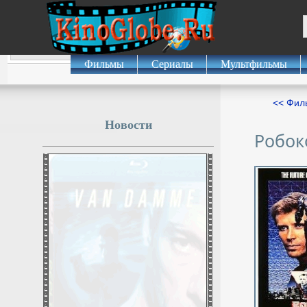
Фильмы
Сериалы
Мультфильмы
<< Фил
Новости
Робок