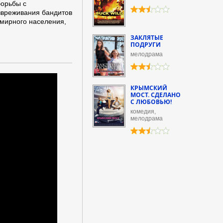
борьбы с
езвреживания бандитов
 мирного населения,
ЗАКЛЯТЫЕ
ПОДРУГИ
мелодрама
КРЫМСКИЙ
МОСТ. СДЕЛАНО
С ЛЮБОВЬЮ!
комедия,
мелодрама