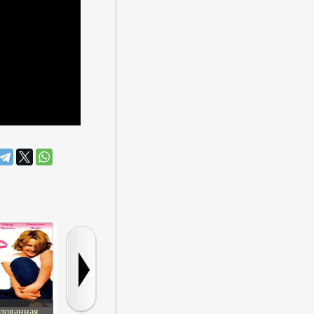
лованная
Сентябрьский номер
Звездные врата
Прогулка п