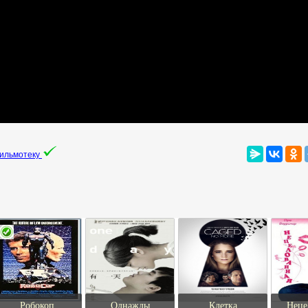
фильмотеку
Робокоп
Однажды
Клетка
Неце