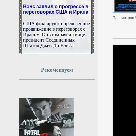
Вэнс заявил о прогрессе в
переговорах США и Ирана
Просмотров:
США фиксируют определенное
продвижение в переговорах с
Ираном. Об этом заявил вице-
президент Соединенных
Штатов Джей Ди Вэнс.
8 августа 2026г.
17:53:59
Рекомендуем
Женщина утащила ребенка
из парка в Кисловодске на
глазах у его родных
Женщина похитила
четырехлетнего мальчика из
парка в Кисловодске на глазах
у его бабушки и дедушки. Об
этом в субботу, 8 августа,
сообщила его мать Маргарита
телеканалу РЕН ТВ.