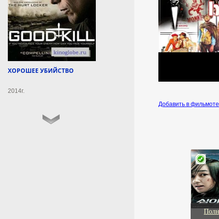
8 августа 2026г.
10:51:11
ВС РФ установили
контроль над Ивановкой в
Харьковской области
ХОРОШЕЕ УБИЙСТВО
Вооруженные силы РФ взяли
под контроль населенный
2014г.
пункт Ивановка,
Добавить в фильмот
расположенный в Харьковской
области. Информация об этом
была обнародована
Министерством обороны РФ 8
августа.
8 августа 2026г.
10:44:48
Свердловская школьница
вошла в число
Полн
победителей «Большой