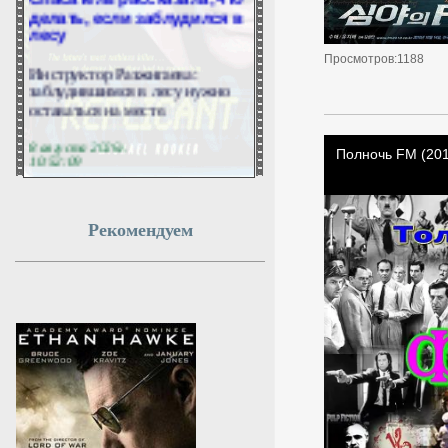
делать, если заблудился в
лесу
Просмотров:1188
Инструктор Разжигаева:
заблудившимся в лесу нужно
оставаться на месте.
8 августа 2026г.
10:52:09
В Геленджике и пригороде
из-за работы ПВО закрыли
Рекомендуем
пляжи
КРАСНОДАР, 8 августа. /
ТАСС/. Все пляжи в
Геленджике, а также
Кабардинском и Дивноморском
сельских округах закрыты в
связи с опасностью атаки
БПЛА и работой ПВО. Об этом
сообщил глава города-курорта
Алексей Богодистов в «Максе».