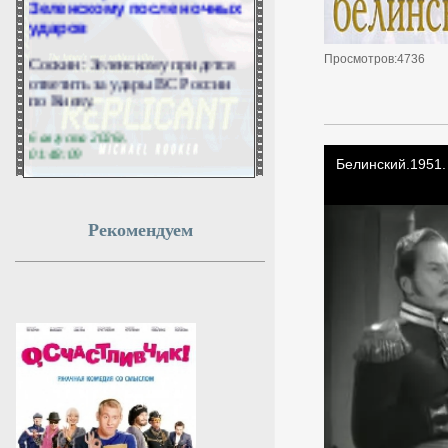
ударов
Соскин: Зеленскому придется
Просмотров:4736
ответить за удары ВС России
по Киеву.
6 августа 2026г.
01:48:09
Вэнс подтвердил
расхождения во взглядах с
Рекомендуем
Нетаньяху
Вэнс заявил, что у него и
Нетаньяху случаются
разногласия во взглядах.
6 августа 2026г.
01:45:21
Танкер, проходящий через
Ормузский пролив,