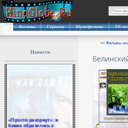
Фильмы
Сериалы
Мультфильмы
ТВ он
<< Фильмы о
Новости
Белински
«Просто разорвут»: в
Киеве обратились к
Зеленскому после ночных