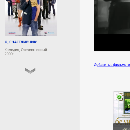
сообщил о звуках взрывов
UTKMO: танкер в Ормузском
проливе подал сигнал о
взрывах.
6 августа 2026г.
01:43:08
О, СЧАСТЛИВЧИК!
Комедия, Отечественный
2009г.
Роспотребнадзор дал
рекомендации по поводу
Добавить в фильмот
питания в детсадах
Роспотребнадзор
порекомендовал детсадам
подавать рыбу не реже 2 раз в
неделю.
6 августа 2026г.
01:42:13
Потерянный в 2009 году
Бел
кот нашелся спустя 17 лет