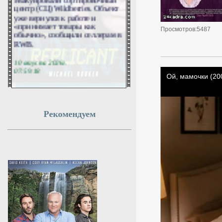
центр (СЦ) Wildberries. Объект
уже вернулся к работе и
«принимает товары как
обычно», сообщили селлерам в
Просмотров:5487
RWB.
10 августа 2026г.
07:59:18
Казахстан перенаправил
часть экспорта нефти
после атак на КТК
Рекомендуем
Казахстан переориентировал
часть нефтяного экспорта на
фоне сбоев в работе КТК,
который подвергся серии
украинских атак в июле. В
частности, Минэнерго
республики отчиталось об
увеличении поставок в Китай.
10 августа 2026г.
07:59:17