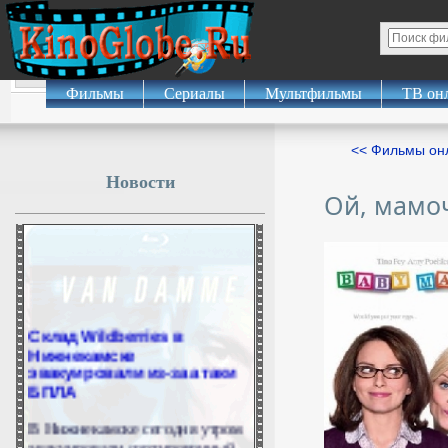
Фильмы
Сериалы
Мультфильмы
ТВ он
<< Фильмы о
Новости
Ой, мамо
Склад Wildberries в
Нижнекамске
эвакуировали из-за атаки
БПЛА
В Нижнекамске сегодня утром
эвакуировали сортировочный