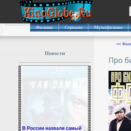
Фильмы
Сериалы
Мультфильмы
<< Фил
Новости
Про б
В России назвали самый
опасный политический