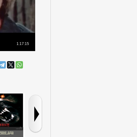
чие ада
Насест ангела
Падение Берлина
Одним глазк