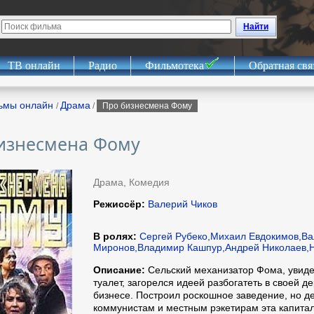
Найти
ТВ онлайн
Радио
Фильмотека
Обратная свя
ьмы онлайн
Драма
/
/
Про бизнесмена Фому
изнесмена Фому
Драма, Комедия
Режиссёр:
Валерий Чиков
В ролях:
Сергей Рубеко,Михаил Евдокимов,В
Миронов,Владимир Кашпур,Андрей Николаев,Н
Описание:
Сельский механизатор Фома, увиде
туалет, загорелся идеей разбогатеть в своей д
бизнесе. Построил роскошное заведение, но д
коммунистам и местным рэкетирам эта капитал