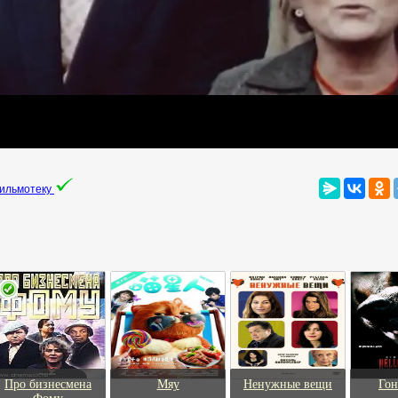
фильмотеку
Про бизнесмена
Мяу
Ненужные вещи
Гон