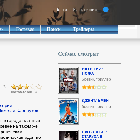
Войти
Регистрация
зь
Гостевая
Поиск
Трейлеры
Сейчас смотрят
НА ОСТРИЕ
НОЖА
боевик, триллер
3
Поставьте оценку
ДЖЕНТЛЬМЕН
алерий
боевик, триллер
иколай Карнаухов
в в городе платный
еревне на таком же
еревенским
ПРОКЛЯТИЕ:
СТАРУХА В
истическая идея не