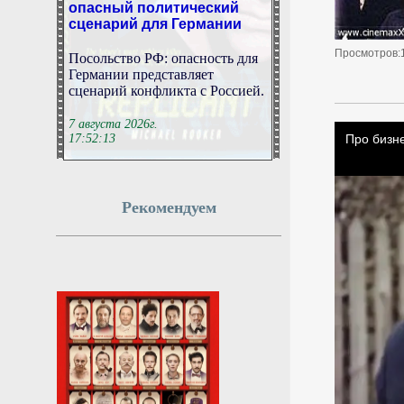
сценарий для Германии
Посольство РФ: опасность для
Просмотров:
Германии представляет
сценарий конфликта с Россией.
7 августа 2026г.
17:52:13
СК возбудил дело против
иноагента Катерины
Рекомендуем
Гордеевой*
Следственный комитет России
возбудил уголовное дело в
отношении журналистки
Катерины Гордеевой*,
включённой в реестр
иностранных агентов. Об этом
сообщили в Главном
следственном управлении СК.
7 августа 2026г.