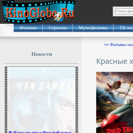
Фильмы
Сериалы
Мультфильмы
ТВ он
<< Фильмы о
Новости
Красные 
В Бахчисарае Республики