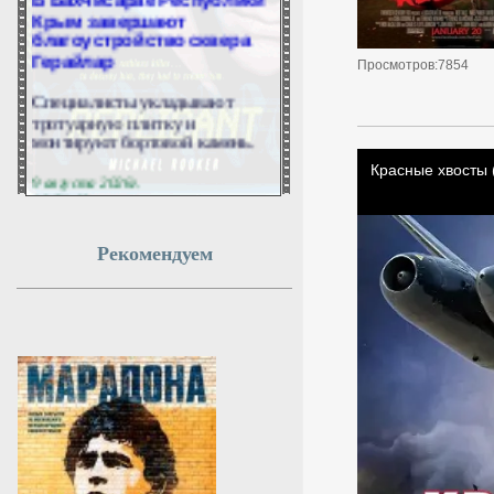
Крым завершают
благоустройство сквера
Герайлар
Просмотров:7854
Специалисты укладывают
тротуарную плитку и
монтируют бортовой камень.
9 августа 2026г.
10:54:08
Россия и Словения
Рекомендуем
впервые за четыре года
обменялись посланиями
МОСКВА, 9 августа. /ТАСС/.
Председатели российского и
словенского парламентов
обменялись посланиями
впервые за четыре года. Об
этом заявил в интервью ТАСС
директор второго европейского
департамента МИД РФ Юрий
Пилипсон.