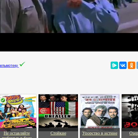
фильмотеку
Не оставляйте
Стойкие
Упорство в истине
Озе