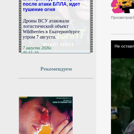
после атаки БПЛА, идет
тушение огня
Дроны ВСУ атаковали
Просмотров:
логистический объект
Wildberries в Екатеринбурге
утром 7 августа.
7 августа 2026г.
05:51:10
Ученик устроил стрельбу в
Рекомендуем
школе под Бангкоком,
двое погибли
Двое погибли при стрельбе в
школе в Нонтхабури.
7 августа 2026г.
05:49:08
Назван продукт,
улучшающий работу мозга