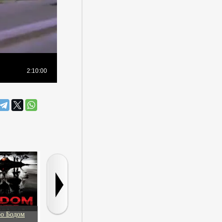
ро Бодом
Друзья по интернету
Секретарша
Хародим