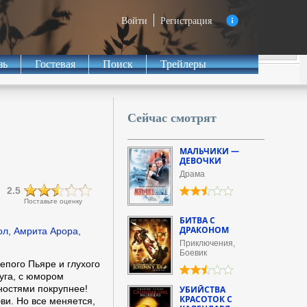
Войти
Регистрация
зь
Гостевая
Поиск
Трейлеры
Сейчас смотрят
МАЛЬЧИКИ —
ДЕВОЧКИ
Драма
2.5
Поставьте оценку
БИТВА С
ДРАКОНОМ
л, Амрита Арора,
Приключения,
Боевик
епого Пьяре и глухого
уга, с юмором
ностями покрупнее!
УБИЙСТВА
КРАСОТОК С
бви. Но все меняется,