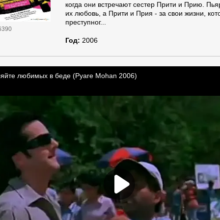
когда они встречают сестер Прити и Прию. Пья
их любовь, а Прити и Прия - за свои жизни, ко
преступног...
6390
Год:
2006