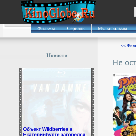
Фильмы
Сериалы
Мультфильмы
<< Фил
Новости
Не ос
Объект Wildberries в
Екатеринбурге загорелся