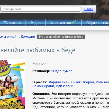
Найти
ТВ онлайн
Радио
Фильмотека
Обратная свя
ьмы онлайн
Комедия
/
/
Не оставляйте любимых в беде
тавляйте любимых в беде
Комедия
Режиссёр:
Индра Кумар
В ролях:
Фардин Кхан, Вивек Оберой, Иша Део
Боман Ирани, Ади Ирани
Описание:
Это история неразлучного дуэта: сл
Мохана. Они полностью полагаются друг на др
сражаются с бытовыми проблемами и неприят
Единственное, чего не хватает в их жизни - лю