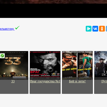
фильмотеку
33
Враг государства №1
Бей и лети!
Пут