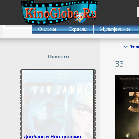
Фильмы
Сериалы
Мультфильмы
<< Фил
Новости
33
Донбасс и Новороссия
стали одной из