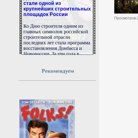
крупнейших строительных
площадок России
Просмотров:
Ко Дню строителя одним из
главных символов российской
строительной отрасли
последних лет стала программа
восстановления Донбасса и
Новороссии. За три года в
новых регионах развернулась
масштабная работа: здесь
одновременно возводят жилые
Рекомендуем
кварталы, школы, больницы,
дороги и инженерные сети. О
том, как тысячи специалистов
из разных регионов России не
просто возвращают к жизни
города, но и создают основу
для их дальнейшего развития,
— в материале «Газеты.Ru».
9 августа 2026г.
09:38:09