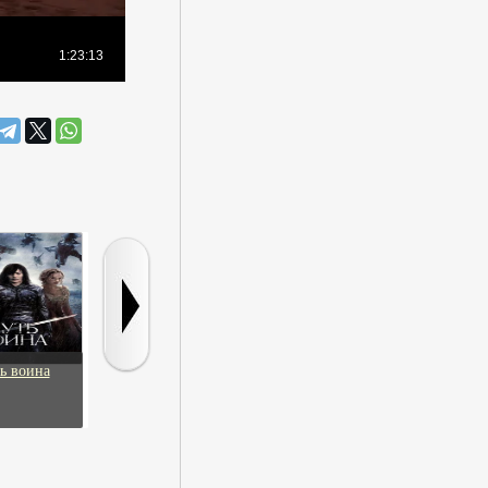
ь воина
Чистилище
Я очень возбужден
Вместе навсе