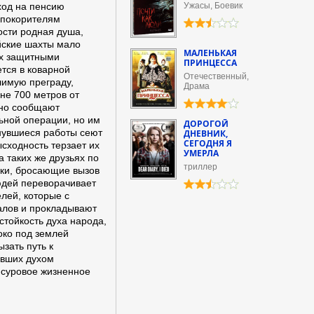
ход на пенсию
Ужасы, Боевик
 покорителям
ости родная душа,
йские шахты мало
МАЛЕНЬКАЯ
ых защитными
ПРИНЦЕССА
тся в коварной
Отечественный,
лимую преграду,
Драма
не 700 метров от
йно сообщают
ьной операции, но им
ДОРОГОЙ
нувшиеся работы сеют
ДНЕВНИК,
СЕГОДНЯ Я
сходность терзает их
УМЕРЛА
а таких же друзьях по
триллер
ики, бросающие вызов
юдей переворачивает
елей, которые с
алов и прокладывают
тойкость духа народа,
око под землей
зать путь к
авших духом
ь суровое жизненное