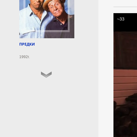
С начала года в
Подмосковье установили
около 3 тыс. мусорных
баков
Более 480 из них — для
раздельного сбора мусора.
ПРЕДКИ
9 августа 2026г.
09:36:14
1992г.
В Лермонтове на
Ставрополье преобразят
сквер «Елочки»
Там обустроили пешеходную
зону и смонтировали
современное уличное
освещение.
9 августа 2026г.
09:36:13