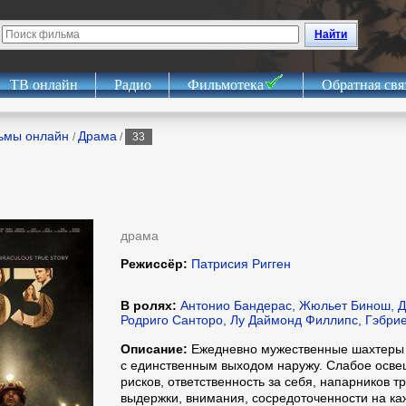
Найти
ТВ онлайн
Радио
Фильмотека
Обратная свя
ьмы онлайн
Драма
/
/
33
драма
Режиссёр:
Патрисия Ригген
В ролях:
Антонио Бандерас, Жюльет Бинош, Д
Родриго Санторо, Лу Даймонд Филлипс, Гэбри
Описание:
Ежедневно мужественные шахтеры 
с единственным выходом наружу. Слабое осве
рисков, ответственность за себя, напарников т
выдержки, внимания, сосредоточенности на ка