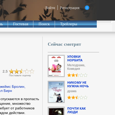
Войти
Регистрация
зь
Гостевая
Поиск
Трейлеры
Сейчас смотрят
УЛОВКИ
НОРБИТА
Мелодрама,
Комедия
2.5
Поставьте оценку
НИКОМУ НЕ
НУЖНА НОЧЬ
жеймс Бролин,
ел Бирн
драма
спускаются в пропасть
щение, множество
ребует от работников
ПОЧТИ КАК
ЛЮДИ
ждом действии.