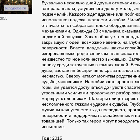
Буквально несколько дней друзья отмечали вы
ветерана шахты, уступившего дорогу молодым
подземелий. Каждого ждет вдалеке или поблиз
2855
исполненная надежд, нежности и любви. Чили
отличаются от собратьев, плохо оборудованн
механизмами. Однажды 33 смельчака оказывае
подземной ловушке. Завал образует непреодо
закрывшую людей, возможно навечно, на глуби
поверхности. Власти, владельцы шахты споко
изгоревавшимся родственникам план спасател
неизвестно точное количество выживших. Затя
панику среди заточенных в камнях людей. Безы
души, заставляя беспричинно срывать злость н
несчастью. Сверху читают молитвы родственн
судьбе, чиновникам. Настойчивость простых л
горы, им удается достучаться до чувств спасат
утроенными усилиями продолжают разбор зав
маршрут к пленникам. Шахтеры олицетворяют с
несломленного тяжкими ударами судьбы. Глуб
мужчины клянутся стоять до последнего, прогры
поверхности и поддерживать ослабленных и п
товарищей. Только так герои могут преодолет
испытание.
Год:
2015