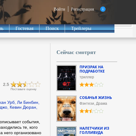
Войти
Регистрация
зь
Гостевая
Поиск
Трейлеры
Сейчас смотрят
ПРИЗРАК НА
ПОДРАБОТКЕ
триллер
2.5
Поставьте оценку
СОБАЧЬЯ ЖИЗНЬ
ан Урб, Ли Бинбин,
Фэнтези, Драма
джо, Кевин Дюран,
описывает события,
аходились те, кого
НАЛЕТЧИКИ ИЗ
ГОЛЛИВУДА
а него организовано