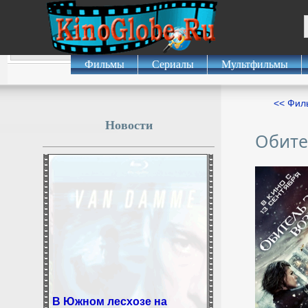
Фильмы
Сериалы
Мультфильмы
<< Фил
Новости
Обите
В Южном лесхозе на
Сахалине вырастят 60