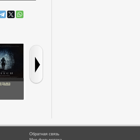
едьма
Царство красоты
Авеню Воронов
Шпион, выйди
Обратная связь
Моя фильмотека