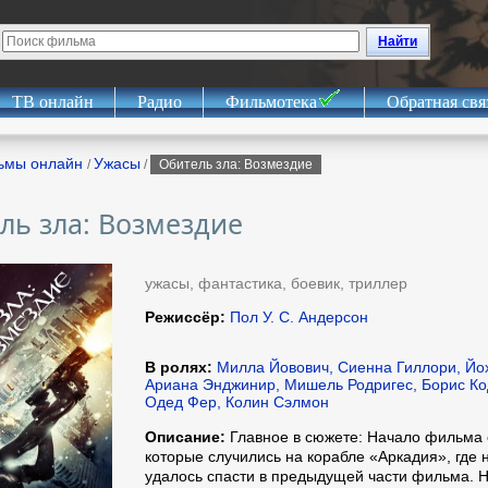
Найти
ТВ онлайн
Радио
Фильмотека
Обратная свя
ьмы онлайн
Ужасы
/
/
Обитель зла: Возмездие
ль зла: Возмездие
ужасы, фантастика, боевик, триллер
Режиссёр:
Пол У. С. Андерсон
В ролях:
Милла Йовович, Сиенна Гиллори, Йох
Ариана Энджинир, Мишель Родригес, Борис Ко
Одед Фер, Колин Сэлмон
Описание:
Главное в сюжете: Начало фильма 
которые случились на корабле «Аркадия», где н
удалось спасти в предыдущей части фильма. Н