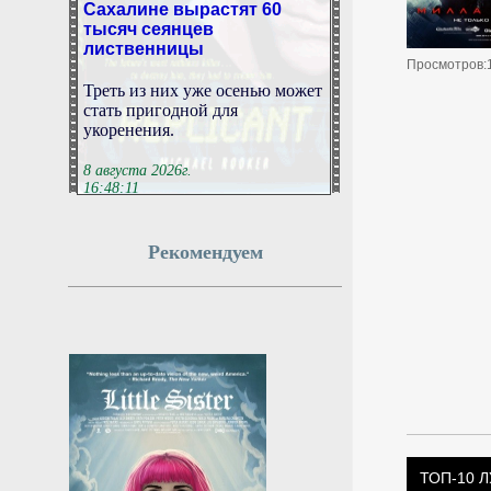
тысяч сеянцев
лиственницы
Просмотров:
Треть из них уже осенью может
стать пригодной для
укоренения.
8 августа 2026г.
16:48:11
Вучич на встрече с
Рекомендуем
Зеленским поддержал
территориальную
целостность Украины
Президент Сербии Александр
Вучич во время встречи с
Владимиром Зеленским
публично выступил за
территориальную целостность
Украины. Также он заверил
Киев в поддержке в вопросе
вступления в Евросоюз,