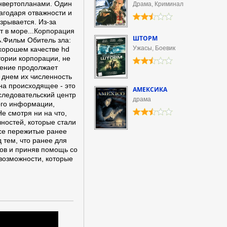
онвертопланами. Один
Драма, Криминал
агодаря отважности и
зрывается. Из-за
т в море...Корпорация
ШТОРМ
ь.Фильм Обитель зла:
Ужасы, Боевик
хорошем качестве hd
тории корпорации, не
ление продолжает
 днем их численность
 на происходящее - это
АМЕКСИКА
следовательский центр
драма
ого информации,
е смотря ни на что,
ностей, которые стали
се пережитые ранее
 тем, что ранее для
ов и приняв помощь со
 возможности, которые