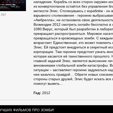
нападение. Корабль со всех сторон окружен к
из конвертопланов остаётся без управления бл
меткости Элис. Столкнувшись с кораблём - он в
1707
взрывного столкновения - героиню выбрасывае
«Амбрелла», не остановила свою деятельност
Возмездие 2012 смотреть онлайн бесплатно в 
1080.Вирус, который был разработан в лабора
прекращает распространяться. Мировое насе
превращаться в кровожадных зомби. С каждым
возрастает. Единственная, кто может повлиять
Элис. Ей предстоит внедриться в секретный ис
корпорации. Там героине предстоит узнать мн
которая касается её таинственного прошлого. Н
главной задачей Элис, является выяснение лич
виновниками глобальной зомби-катастрофы. В
ситуации – заставляют героиню задуматься над
нее казалось правдой… Обретя новых союзник
стороны старых друзей, Элис будет искать все
помогут выжить…
Год:
2012