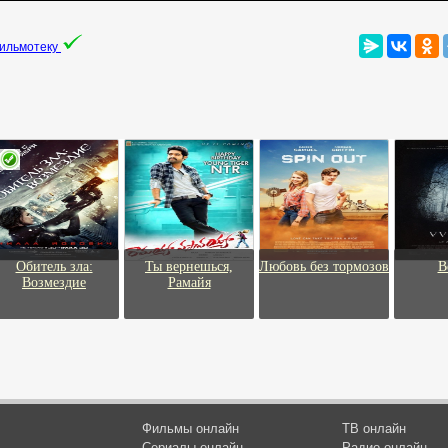
фильмотеку
Обитель зла:
Ты вернешься,
Любовь без тормозов
В
Возмездие
Рамайя
Фильмы онлайн
ТВ онлайн
Сериалы онлайн
Радио онлайн