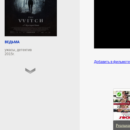
военного имущества ВСУ в
порту Черноморск. Об этом
сообщает Минобороны России
в Telegram-канале.
9 августа 2026г.
07:53:11
ВЕДЬМА
ужасы, детектив
В Курганской области до
2015г.
конца года
Добавить в фильмот
модернизируют 24 центра
занятости
Пространства будут разделены
на специальные
функциональные зоны.
9 августа 2026г.
07:53:06
Средства ПВО утром
Реальна
сбили над Татарстаном и