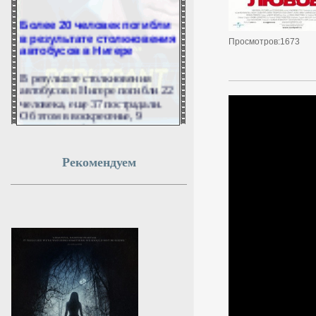
Более 20 человек погибли
в результате столкновения
Просмотров:1673
автобусов в Нигере
В результате столкновения
автобусов в Нигере погибли 22
человека, еще 37 пострадали.
Об этом в воскресенье, 9
августа, сообщило
информагентство Нигера со
ссылкой на Министерство
транспорта страны.
Рекомендуем
9 августа 2026г.
07:53:12
ВС РФ поразили
резервуары с горючим для
ВСУ вблизи порта Одесса
Вооруженные Силы России
поразили склады горюче-
смазочных материалов (ГСМ) и