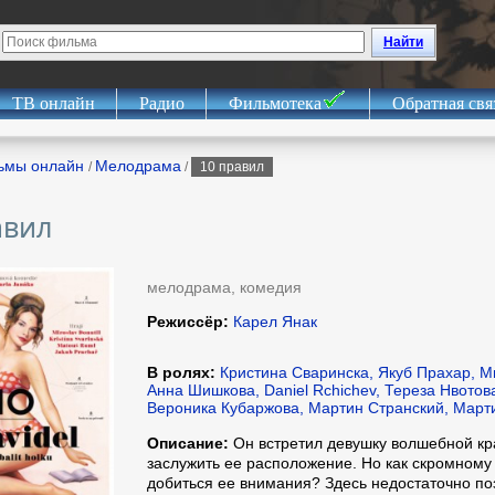
Найти
ТВ онлайн
Радио
Фильмотека
Обратная свя
ьмы онлайн
Мелодрама
/
/
10 правил
авил
мелодрама, комедия
Режиссёр:
Карел Янак
В ролях:
Кристина Сваринска, Якуб Прахар, М
Анна Шишкова, Daniel Rchichev, Тереза Нвотов
Вероника Кубаржова, Мартин Странский, Март
Описание:
Он встретил девушку волшебной кр
заслужить ее расположение. Но как скромному
добиться ее внимания? Здесь недостаточно по