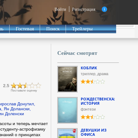
Войти
Регистрация
зь
Гостевая
Поиск
Трейлеры
Сейчас смотрят
КОБЛИК
триллер, драма
2.5
Поставьте оценку
РОЖДЕСТВЕНСКАЯ
ИСТОРИЯ
ирослав Донутил,
а, Ян Долански,
фэнтези
ин Доленски
асоты и теперь мечтает
 студенту-астрофизику
ДЕВУШКИ ИЗ
ОФИСА
знаний о принципах