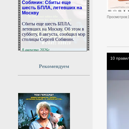
шесть БПЛА, летевших на
Москву
Просмотров:
Сбиты еще шесть БПЛА,
летевших на Москву. Об этом в
субботу, 8 августа, сообщил мэр
столицы Сергей Собянин.
8 августа 2026г.
05:50:17
Рекомендуем
Военная подготовка и
оценки за поведение: Что
изменится для российских
школьников с 1 сентября
Российских школьников с 1
сентября ждут изменения в
учебной программе и
организации образовательного
процесса. Как рассказал РИА
«Новости» глава
Минпросвещения Сергей