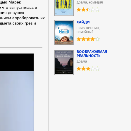
ощью Марек
драма, комедия
о что выпустилась в
ния девушек.
анием апробировать их
ХАЙДИ
дмета своих грез и
приключения,
семейный
ВООБРАЖАЕМАЯ
РЕАЛЬНОСТЬ
драма