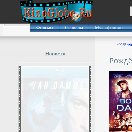
Фильмы
Сериалы
Мультфильмы
<< Фил
Новости
Рождё