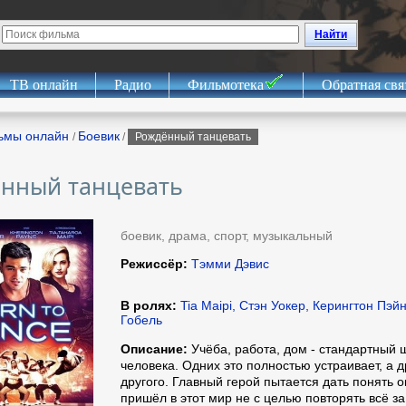
Найти
ТВ онлайн
Радио
Фильмотека
Обратная свя
ьмы онлайн
Боевик
/
/
Рождённый танцевать
нный танцевать
боевик, драма, спорт, музыкальный
Режиссёр:
Тэмми Дэвис
В ролях:
Tia Maipi, Стэн Уокер, Керингтон Пэй
Гобель
Описание:
Учёба, работа, дом - стандартный 
человека. Одних это полностью устраивает, а д
другого. Главный герой пытается дать понять 
пришёл в этот мир не с целью повторять всё з