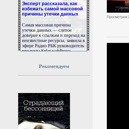
Эксперт рассказала, как
избежать самой массовой
причины утечки данных
Просмотров:
Самая массовая причина
утечки данных — слепое
доверие к ссылкам и переход на
неизвестные ресурсы, заявила в
эфире Радио РБК руководитель
продукта Solar webProxy
группы компании Solar
Анастасия Хвещеник.
Рекомендуем
7 августа 2026г.
07:50:30
Пашинян: Сотрудничество
с ЕАЭС остаётся
приоритетом Армении
Армения продолжит линию на
углубление связей с
государствами Евразийского
экономического союза. Об этом