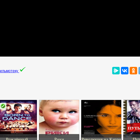
фильмотеку
Рождённый
Рики
Революция на Капри
Пут