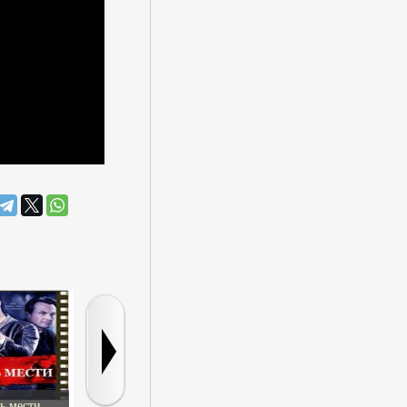
ь мести
Роковая поездка
Банкротство
Змеиный по