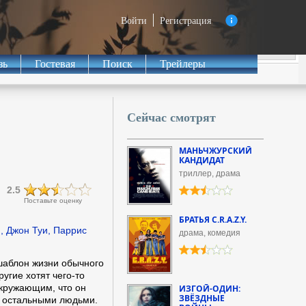
Войти
Регистрация
зь
Гостевая
Поиск
Трейлеры
Сейчас смотрят
МАНЬЧЖУРСКИЙ
КАНДИДАТ
триллер, драма
2.5
Поставьте оценку
БРАТЬЯ C.R.A.Z.Y.
н, Джон Туи, Паррис
драма, комедия
шаблон жизни обычного
ругие хотят чего-то
окружающим, что он
ИЗГОЙ-ОДИН:
ЗВЁЗДНЫЕ
а остальными людьми.