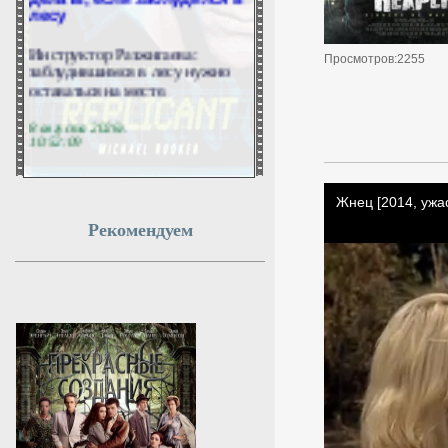
лесу
Инструктор Разжигаева:
заблудившимся в лесу нужно
Просмотров:2255
оставаться на месте.
8 августа 2026г.
10:52:09
В Геленджике и пригороде
из-за работы ПВО закрыли
пляжи
Рекомендуем
КРАСНОДАР, 8 августа. /
ТАСС/. Все пляжи в
Геленджике, а также
Кабардинском и Дивноморском
сельских округах закрыты в
связи с опасностью атаки
БПЛА и работой ПВО. Об этом
сообщил глава города-курорта
Алексей Богодистов в «Максе».
8 августа 2026г.