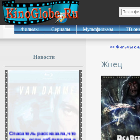
Фильмы
Сериалы
Мультфильмы
ТВ он
<< Фильмы о
Новости
Жнец
Спасатель рассказала, что
делать, если заблудился в