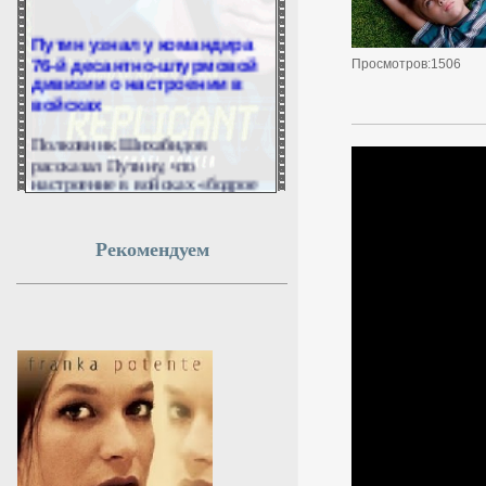
Путин узнал у командира
76-й десантно-штурмовой
Просмотров:1506
дивизии о настроении в
войсках
Полковник Шихабидов
рассказал Путину, что
настроение в войсках «бодрое
и уверенное».
6 августа 2026г.
Рекомендуем
19:49:11
Волочкова заявила, что ее
дочь Ариадна «совершила
глупость», взяв фамилию
мужа
В 2025 году единственная дочь
балерины Анастасии
Волочковой Ариадна вышла
замуж за непубличного