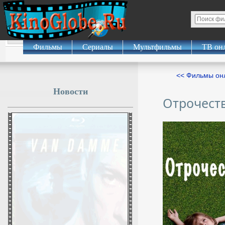
Фильмы
Сериалы
Мультфильмы
ТВ он
<< Фильмы о
Новости
Отрочест