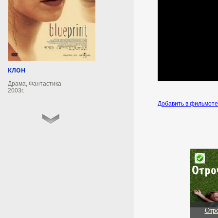
молодого человека Никиту
Григоряна. Артистка заявила,
что девушка «совершила
глупость», когда поменяла
девичью фамилию при
замужестве.
6 августа 2026г.
КЛОН
19:47:12
Драма, Фантастика
2003г.
Терновой завоевал пятое
Добавить в фильмот
золото России на ЧЕ по
водным видам спорта
Российский спортсмен Руслан
Терновой занял первое место в
соревнованиях по прыжкам в
воду с 10-метровой вышки на
чемпионате Европы по водным
видам спорта. Он набрал 524,2
балла, следует из таблицы с
результатами.
Отр
6 августа 2026г.