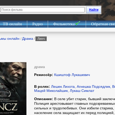
Найти
ТВ онлайн
Радио
Фильмотека
Обратная свя
ьмы онлайн
Драма
/
/
Линч
драма
Режиссёр:
Кшиштоф Лукашевич
В ролях:
Лешек Лихота, Агнешка Подсядлик, В
Мацей Миколайшик, Лукаш Симлат
Описание:
В селе убит старик, бывший заключ
Полиция арестовывает главных подозреваемых,
сильных и трудолюбивых. Они избили старика,
население села защищает их перед полицией,