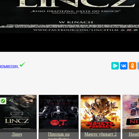
фильмотеку
Линч
Призрак на
Мачете убивает 2
Нимб