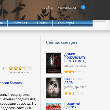
Войти
Регистрация
зь
Гостевая
Поиск
Трейлеры
Сейчас смотрят
ДОБРО
ПОЖАЛОВАТЬ,
НЕЗНАКОМЕЦ
драма, детектив
2.5
Поставьте оценку
ОБЕЗЬЯНЬЯ
ЛАПА
еслав Комаса,
ужасы, триллер
енный-рецидивист.
 мужчин средних лет,
 совершив самосуд. Но
ПОЗДНИЙ
ЦВЕТОК
 поддерживает их в