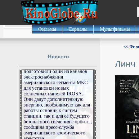
6 августа 2026г.
22:50:12
В NASA сообщили о
Фильмы
Сериалы
Мультфильмы
подготовке
энергосистемы МКС к
будущему сведению с
<< Фил
орбиты
Новости
Линч
Космонавты NASA
подготовили один из каналов
электроснабжения
американского сегмента МКС
для установки новых
солнечных панелей IROSA.
Они дадут дополнительную
энергию, необходимую как для
работы основных систем
станции, так и для ее будущего
безопасного сведения с орбиты,
сообщила пресс-служба
американского космического
агентства.