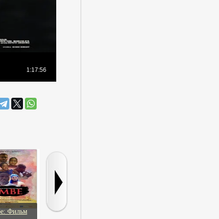
е: Фильм
Плохой парень
Помнишь меня?
Красная скри