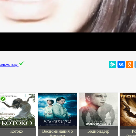
фильмотеку
Котоко
Воспоминания о
Бодибилдер
Р