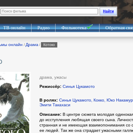
Найти
ТВ онлайн
Радио
Фильмотека
Обратная свя
ьмы онлайн
Драма
/
/
Котоко
о
драма, ужасы
Режиссёр:
Синья Цукамото
В ролях:
Синья Цукамото, Кокко, Юко Накамур
Эиити Такахаси
Описание:
В центре сюжета молодая одинокая
до исступления любящая своего сына. Личност
странная и не имеющая взаимопонимания со 
ее людей. Так же она страдает ужасными гал