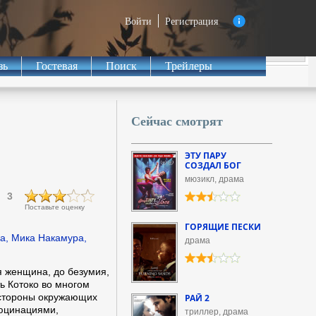
Войти
Регистрация
зь
Гостевая
Поиск
Трейлеры
Сейчас смотрят
ЭТУ ПАРУ
СОЗДАЛ БОГ
мюзикл, драма
3
Поставьте оценку
ГОРЯЩИЕ ПЕСКИ
а, Мика Накамура,
драма
 женщина, до безумия,
ь Котоко во многом
стороны окружающих
РАЙ 2
люцинациями,
триллер, драма