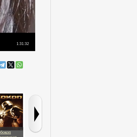
обокоп
Связь
Треугольник
И целого мира