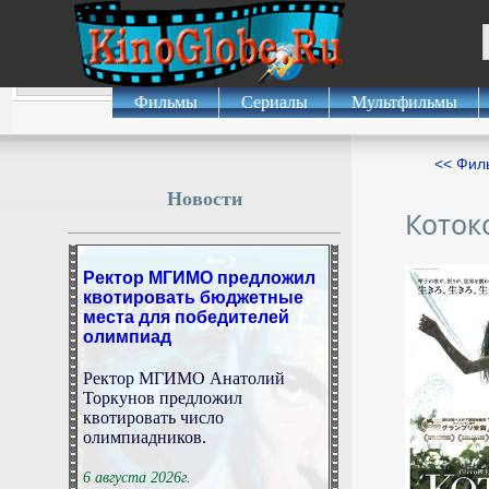
Фильмы
Сериалы
Мультфильмы
<< Фил
Новости
Коток
Ректор МГИМО предложил
квотировать бюджетные
места для победителей
олимпиад
Ректор МГИМО Анатолий
Торкунов предложил
квотировать число
олимпиадников.
6 августа 2026г.
12:46:14