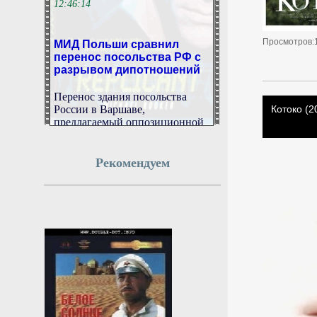
МИД Польши сравнил
Просмотров:
перенос посольства РФ с
разрывом дипотношений
Перенос здания посольства
России в Варшаве,
предлагаемый оппозиционной
партией «Право и
справедливость» (ПиС),
повлечет за собой прекращение
Рекомендуем
дипломатических отношений
между государствами. С таким
предупреждением выступил
министр иностранных дел
Польши Радослав Сикорский,
охарактеризовав данную
инициативу как вредную и
неосуществимую.
6 августа 2026г.
12:45:00