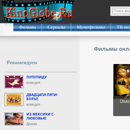
Фильмы
Сериалы
Мультфильмы
ТВ он
Фильмы онл
Рекомендуем
ПУПУПИДУ
комедия
ДВАДЦАТИ-ПЯТИ-
БОРЬЕ
Опасн
комедия
ИЗ МЕКСИКИ С
ЛЮБОВЬЮ
Драма