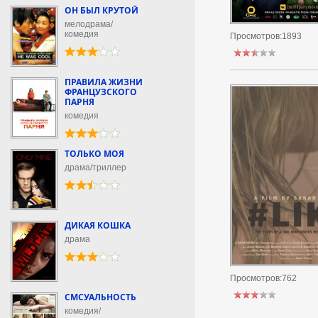
ОН БЫЛ КРУТОЙ
мелодрама/
комедия
Просмотров:1893
ПРАВИЛА ЖИЗНИ
ФРАНЦУЗСКОГО
ПАРНЯ
комедия
ТОЛЬКО МОЯ
драма/триллер
ДИКАЯ КОШКА
драма
Просмотров:762
СМСУАЛЬНОСТЬ
комедия/