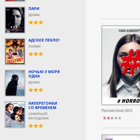
ПАРИ
драма
АДСКОЕ ПЕКЛО!
боевик
НОЧЬЮ У МОРЯ
ОДНА
драма
НАПЕРЕГОНКИ
СО ВРЕМЕНЕМ
Просмотров:1801
семейный/
мелодрама