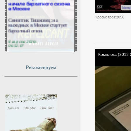
начале бархатного сезона
в Москве
Синоптик Тишковец: на
Просмотров:2056
выходных в Москве стартует
бархатный сезон.
8 августа 2026г.
06:52:07
Бутман: Долина может
возглавить отделение
Рекомендуем
вокала в первом в РФ
джазовом вузе
Народный артист РФ Игорь
Бутман предложит певице
Ларисе Долиной возглавить
вокальное отделение в первом
российском джазовом вузе.
8 августа 2026г.
06:50:15