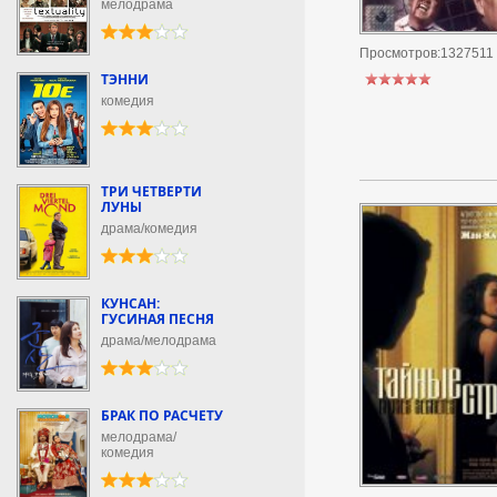
мелодрама
Просмотров:1327511
ТЭННИ
комедия
ТРИ ЧЕТВЕРТИ
ЛУНЫ
драма/комедия
КУНСАН:
ГУСИНАЯ ПЕСНЯ
драма/мелодрама
БРАК ПО РАСЧЕТУ
мелодрама/
комедия