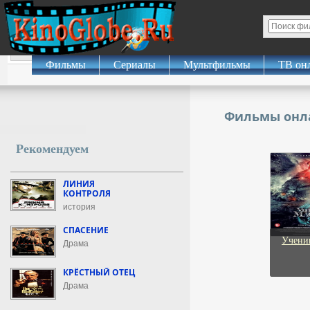
Фильмы
Сериалы
Мультфильмы
ТВ он
Фильмы онл
Рекомендуем
ЛИНИЯ
КОНТРОЛЯ
история
СПАСЕНИЕ
Учени
Драма
КРЁСТНЫЙ ОТЕЦ
Драма