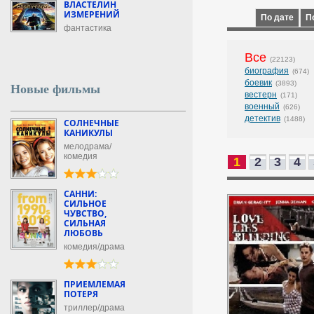
ВЛАСТЕЛИН
ИЗМЕРЕНИЙ
По дате
П
фантастика
Все
(22123)
биография
(674)
боевик
(3893)
Новые фильмы
вестерн
(171)
военный
(626)
детектив
(1488)
СОЛНЕЧНЫЕ
КАНИКУЛЫ
мелодрама/
комедия
1
2
3
4
САННИ:
СИЛЬНОЕ
ЧУВСТВО,
СИЛЬНАЯ
ЛЮБОВЬ
комедия/драма
ПРИЕМЛЕМАЯ
ПОТЕРЯ
триллер/драма